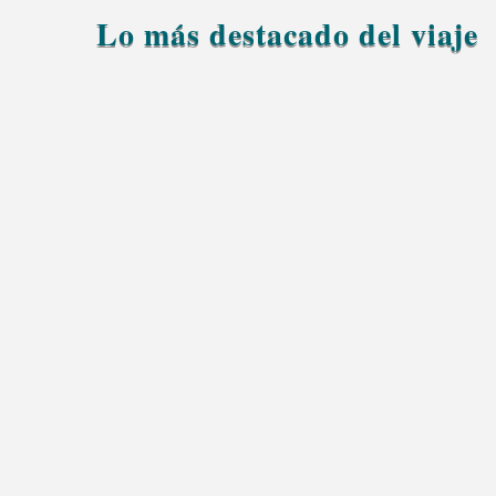
Lo más destacado del viaje
Cruza las impresionantes montañas del Alto Atl
Visita la legendaria Kasbah de Aït Ben Hadd
Recorre el Valle del Dades, los palmerales y la
Descubre las espectaculares Gargantas del Todr
Marruecos.
Disfruta de un inolvidable paseo en camello al 
Merzouga.
Pasa una noche mágica en un campamento de lujo
música bereber.
Contempla un espectacular amanecer sobre las
Conoce la auténtica vida del desierto y descubre 
Explora el hermoso Valle del Ziz, las montañas
Finaliza tu aventura en Fez, la capital cultural 