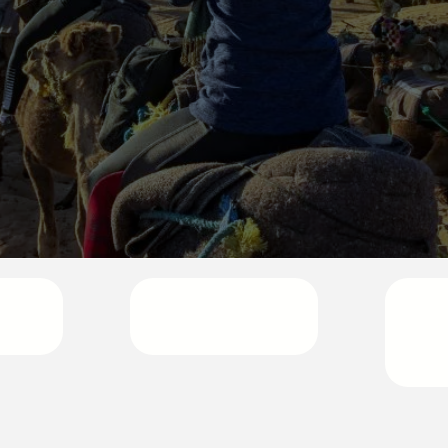
ón
Regreso
Pre
Noche
Fez
Des