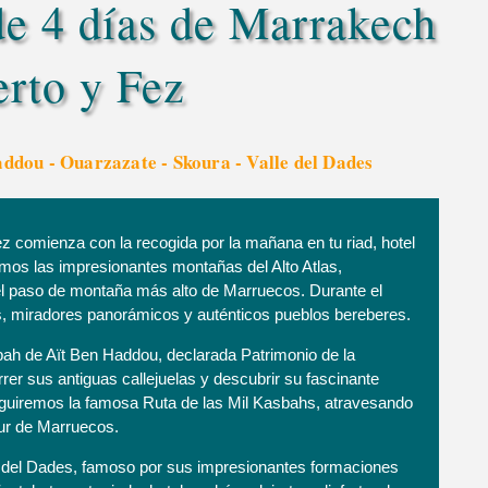
 de 4 días de Marrakech
erto y Fez
addou - Ouarzazate - Skoura - Valle del Dades
ez comienza con la recogida por la mañana en tu riad, hotel
mos las impresionantes montañas del Alto Atlas,
 el paso de montaña más alto de Marruecos. Durante el
es, miradores panorámicos y auténticos pueblos bereberes.
bah de Aït Ben Haddou, declarada Patrimonio de la
 sus antiguas callejuelas y descubrir su fascinante
eguiremos la famosa Ruta de las Mil Kasbahs, atravesando
sur de Marruecos.
lle del Dades, famoso por sus impresionantes formaciones