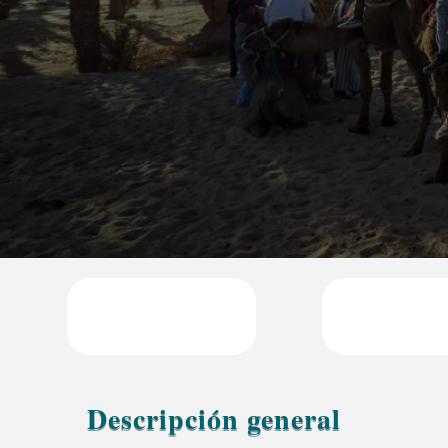
Salida
Duraci
Marrakech
4 Días – 3 
Descripción general