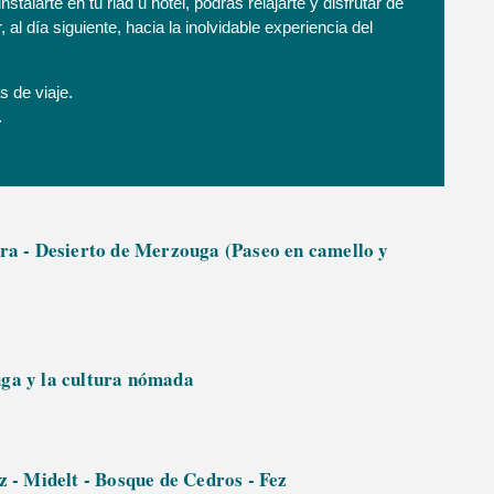
talarte en tu riad u hotel, podrás relajarte y disfrutar de
al día siguiente, hacia la inolvidable experiencia del
 de viaje.
.
dra - Desierto de Merzouga (Paseo en camello y
uga y la cultura nómada
z - Midelt - Bosque de Cedros - Fez