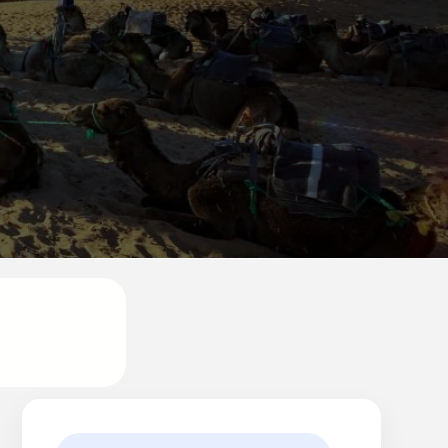
cio desde
de 450€ por
persona