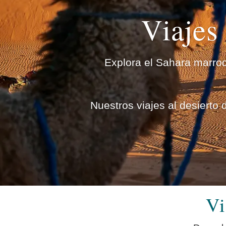
Viajes
Explora el Sahara marroq
Nuestros viajes al desierto
Vi