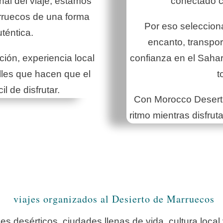
nal del viaje, estamos
conectado co
rruecos de una forma
Por eso seleccio
téntica.
encanto, transp
ión, experiencia local
confianza en el Sahar
les que hacen que el
t
il de disfrutar.
Con Morocco Desert 
ritmo mientras disfrut
viajes organizados al Desierto de Marruecos
 desérticos, ciudades llenas de vida, cultura local 