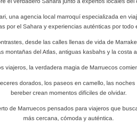
e el verdadero Sahara junto a expertos locales del 
i, una agencia local marroquí especializada en viaj
as por el Sahara y experiencias auténticas por todo e
ntrastes, desde las calles llenas de vida de Marrak
as montañas del Atlas, antiguas kasbahs y la costa at
s viajeros, la verdadera magia de Marruecos comien
rdeceres dorados, los paseos en camello, las noches ba
bereber crean momentos difíciles de olvidar.
erto de Marruecos pensados para viajeros que busc
más cercana, cómoda y auténtica.