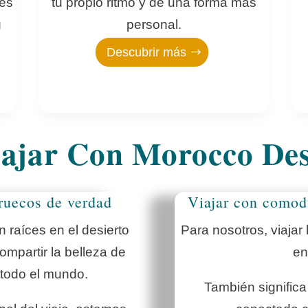
hes
tu propio ritmo y de una forma más
g
personal.
Descubrir más
ajar Con Morocco Des
ruecos de verdad
Viajar con comodi
 raíces en el desierto
Para nosotros, viajar
ompartir la belleza de
en
 todo el mundo.
También significa