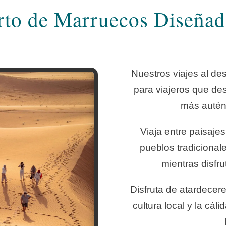
erto de Marruecos Diseña
Nuestros viajes al d
para viajeros que de
más autént
Viaja entre paisajes
pueblos tradicional
mientras disfrut
Disfruta de atardecere
cultura local y la cál