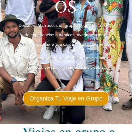
OS
Descubre Marruecos en grupos pequeños a través
de experiencias auténticas, aventuras por el
desierto del Sahara y la cálida hospitalidad bereber.
Porque viajar en grupo también puede sentirse
cómodo, cercano y realmente inolvidable.
.
Organiza Tu Viaje en Grupo
Viajes en grupo a