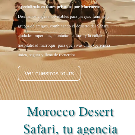
tours privados por Marruecos
especializada en
.
Diseñamos viajes inolvidables para parejas, familias y
grupos de amigos, combinando el desierto del Sahara,
ciudades imperiales, montañas, cultura y la cálida
hospitalidad marroqui para que vivas una experiencia
única, segura y llena de recuerdos.
Ver nuestros tours
Morocco Desert
Safari, tu agencia