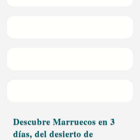
Fez
Duración
3 Días – 2 Noches
Regreso
Marrakech
Precio desde
Desde 250€ por persona
Descubre Marruecos en 3
días, del desierto de