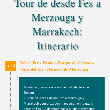
Tour de desde Fes a
Merzouga y
Marrakech:
Itinerario
Día 1: Fez - Ifrane - Bosque de Cedros –
Valle del Ziz - Desierto de Merzouga
Montañas, oasis y una noche inolvidable en el
Sahara
Tu tour de 3 días desde Fez a Merzouga y
Marrakech comienza con la recogida en tu riad u
hotel de Fez. Viajaremos hacia el sur atravesando