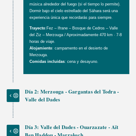
música alrededor del fuego (si el tiempo lo permite).
Dormir bajo el cielo estrellado del Sáhara será una
experiencia única que recordarás para siempre.
Trayecto
:Fez – Ifrane – Bosque de Cedros – Valle
del Ziz – Merzouga / Aproximadamente 470 km · 7-8
horas de viaje.
Alojamiento
: campamento en el desierto de
Merzouga.
Comidas incluidas
: cena y desayuno.
Día 2: Merzouga - Gargantas del Todra -
Valle del Dades
Día 3: Valle del Dades - Ouarzazate - Aït
Ben Haddou - Marrakech