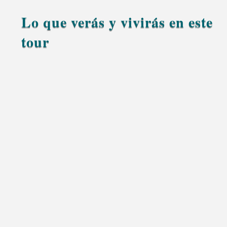
Lo que verás y vivirás en este
tour
Fez
Marrakech
Viaja desde
hasta
atravesando las
Medio Atlas
montañas del
y el desierto del
Sahara.
Ifrane
Descubre
, conocida como la «Suiza de
Marruecos».
Bosque de Cedros de Azrou
Pasea por el
y
observa a los macacos de Berbería.
Valle del
Disfruta de las vistas panorámicas del
Ziz
y su inmenso oasis de palmeras.
Vive un inolvidable paseo en camello al atardecer
Erg Chebbi
por las dunas de
.
desierto
Pasa una noche en un campamento del
del Sahara
bajo un cielo lleno de estrellas.