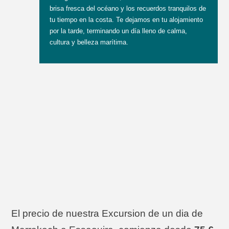
brisa fresca del océano y los recuerdos tranquilos de
tu tiempo en la costa. Te dejamos en tu alojamiento
por la tarde, terminando un día lleno de calma,
cultura y belleza marítima.
Excursion de un dia
de Marrakech a
Essaouira
El precio de nuestra
Excursion de un dia de