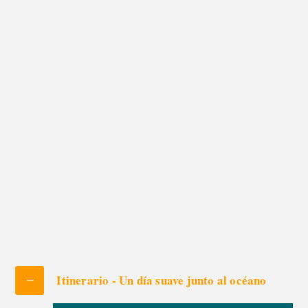
medina.
Perfecto para fotografía, viajar despacio y disfrutar de
momentos tranquilos junto al mar.
Excursion de un dia
de Marrakech a
Essaouira
Itinerario - Un día suave junto al océano