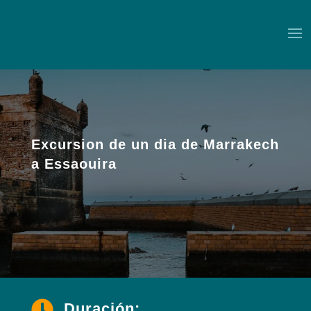
Excursion de un dia de Marrakech
a Essaouira

Duración: